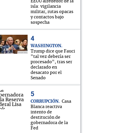
EEUU alrededor de la
isla: vigilancia
militar, rutas opacas
y contactos bajo
sospecha
WASHINGTON
Trump dice que Fauci
"tal vez debería ser
procesado", tras ser
declarado en
desacato por el
Senado
CORRUPCIÓN
Casa
Blanca reactiva
intento de
destitución de
gobernadora de la
Fed