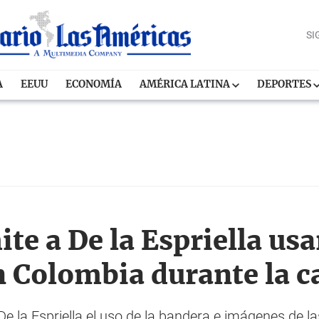
SI
A
EEUU
ECONOMÍA
AMÉRICA LATINA
DEPORTES
te a De la Espriella usa
ón Colombia durante la
De la Espriella el uso de la bandera e imágenes de 