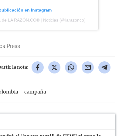
 publicación en Instagram
a de LA RAZÓN.CO® | Noticias (@larazonco)
pa Press
rtir la nota:
olombia
campaña