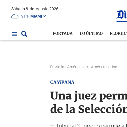
Sábado 8
de
Agosto 2026
91°F MIAMI
PORTADA
LO ÚLTIMO
FLORID
Diario las Américas
>
América Latina
CAMPAÑA
Una juez permi
de la Selecci
El Tribunal Supremo permite a 