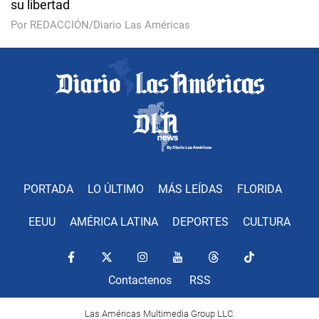
su libertad
Por REDACCIÓN/Diario Las Américas
PORTADA
LO ÚLTIMO
MÁS LEÍDAS
FLORIDA
EEUU
AMÉRICA LATINA
DEPORTES
CULTURA
Contactenos
RSS
Las Américas Multimedia Group LLC.