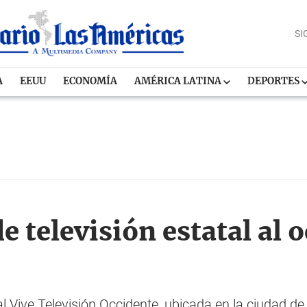
SI
A
EEUU
ECONOMÍA
AMÉRICA LATINA
DEPORTES
e televisión estatal al 
l Vive Televisión Occidente, ubicada en la ciudad d