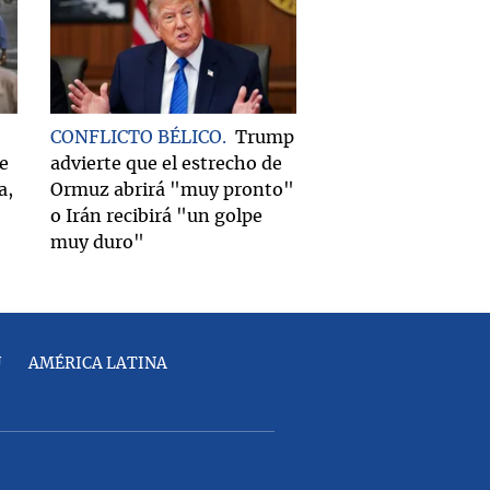
CONFLICTO BÉLICO
Trump
e
advierte que el estrecho de
a,
Ormuz abrirá "muy pronto"
o Irán recibirá "un golpe
muy duro"
U
AMÉRICA LATINA