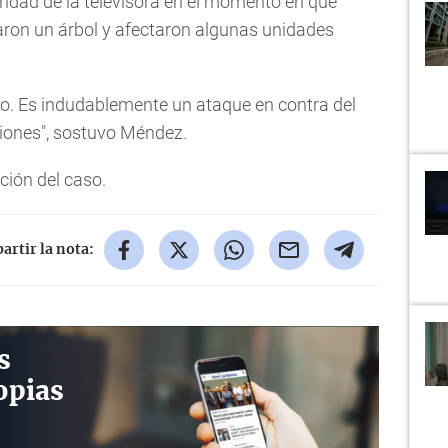
idad de la televisora en el momento en que
ron un árbol y afectaron algunas unidades
do. Es indudablemente un ataque en contra del
ciones", sostuvo Méndez.
ación del caso.
rtir la nota:
s
opias