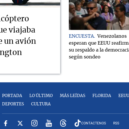
icóptero
ue viajaba
ENCUESTA
Venezolanos
e un avión
esperan que EEUU reafirm
su respaldo a la democraci
ington
según sondeo
PORTADA
LO ÚLTIMO
MÁS LEÍDAS
FLORIDA
EEU
DEPORTES
CULTURA
CONTACTENOS
RSS