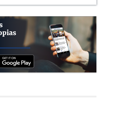
s
opias