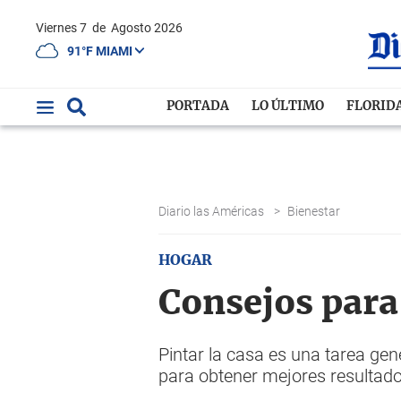
Viernes 7
de
Agosto 2026
91°F MIAMI
PORTADA
LO ÚLTIMO
FLORID
Diario las Américas
>
Bienestar
HOGAR
Consejos para 
Pintar la casa es una tarea ge
para obtener mejores resultad