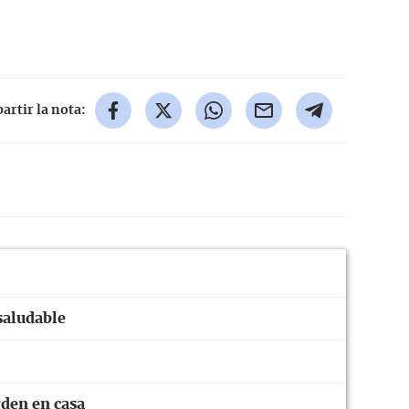
rtir la nota:
saludable
rden en casa