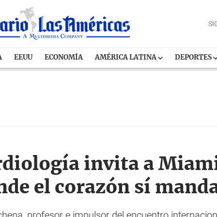
SI
A
EEUU
ECONOMÍA
AMÉRICA LATINA
DEPORTES
rdiología invita a Miam
nde el corazón sí mand
hena, profesor e impulsor del encuentro internaciona