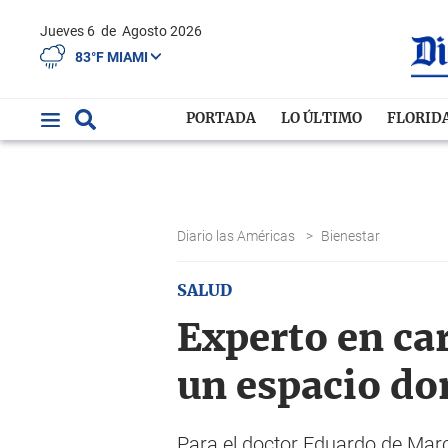
Jueves 6
de
Agosto 2026
83°F MIAMI
PORTADA
LO ÚLTIMO
FLORID
Diario las Américas
>
Bienestar
SALUD
Experto en ca
un espacio do
Para el doctor Eduardo de Marc