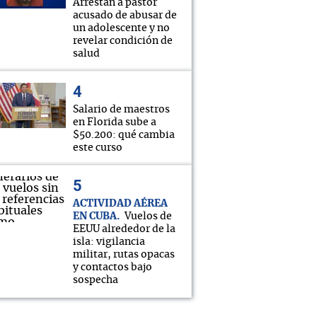
Arrestan a pastor
acusado de abusar de
un adolescente y no
revelar condición de
salud
Salario de maestros
en Florida sube a
$50.200: qué cambia
este curso
ACTIVIDAD AÉREA
EN CUBA
Vuelos de
EEUU alrededor de la
isla: vigilancia
militar, rutas opacas
y contactos bajo
sospecha