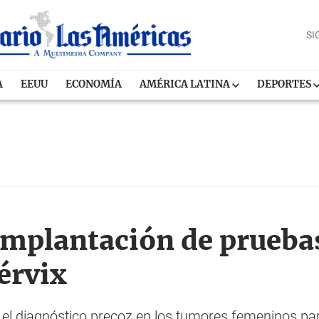
SI
A
EEUU
ECONOMÍA
AMÉRICA LATINA
DEPORTES
implantación de prueba
érvix
 el diagnóstico precoz en los tumores femeninos par