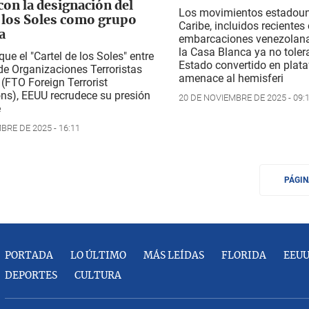
on la designación del
Los movimientos estadoun
e los Soles como grupo
Caribe, incluidos recientes
a
embarcaciones venezolana
la Casa Blanca ya no toler
que el "Cartel de los Soles" entre
Estado convertido en plat
 de Organizaciones Terroristas
amenace al hemisferi
 (FTO Foreign Terrorist
ns), EEUU recrudece su presión
20 DE NOVIEMBRE DE 2025 - 09:
e
BRE DE 2025 - 16:11
PÁGI
PORTADA
LO ÚLTIMO
MÁS LEÍDAS
FLORIDA
EEU
DEPORTES
CULTURA