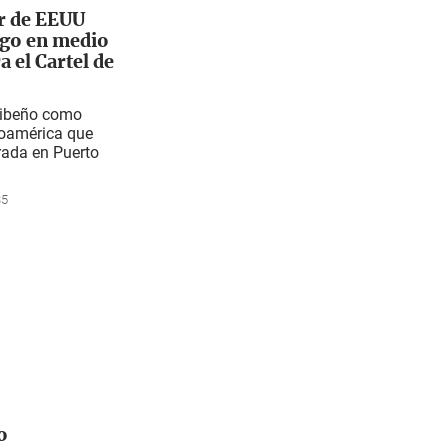
r de EEUU
ago en medio
 el Cartel de
aribeño como
noamérica que
arada en Puerto
35
o