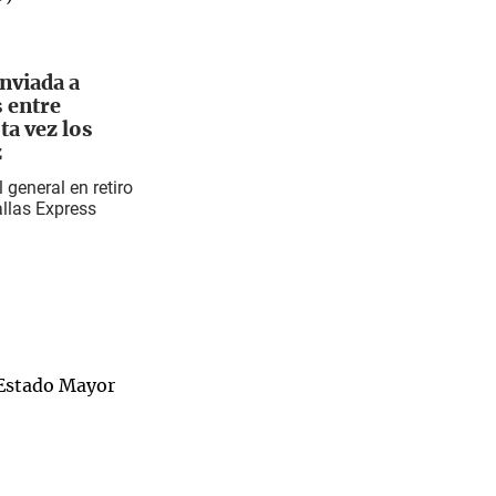
nviada a
 entre
ta vez los
z
l general en retiro
allas Express