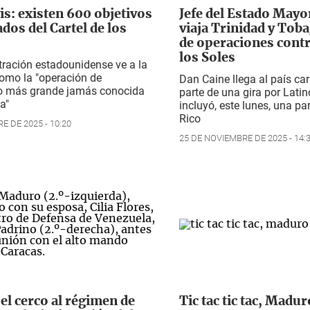
s: existen 600 objetivos
Jefe del Estado Mayo
ados del Cartel de los
viaja Trinidad y Tob
de operaciones contra
los Soles
ración estadounidense ve a la
omo la "operación de
Dan Caine llega al país c
co más grande jamás conocida
parte de una gira por Lati
a"
incluyó, este lunes, una p
Rico
E DE 2025 - 10:20
25 DE NOVIEMBRE DE 2025 - 14:
 el cerco al régimen de
Tic tac tic tac, Madur