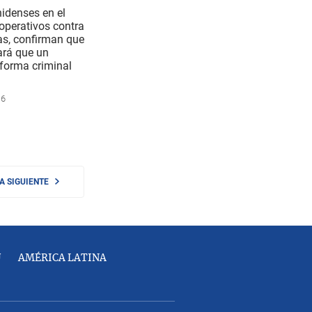
idenses en el
 operativos contra
s, confirman que
ará que un
aforma criminal
16
NA SIGUIENTE
U
AMÉRICA LATINA