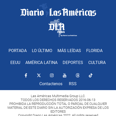
PORTADA
LO ÚLTIMO
MÁS LEÍDAS
FLORIDA
EEUU
AMÉRICA LATINA
DEPORTES
CULTURA
Contactenos
RSS
Las Américas Multimedia Group LLC.
TODOS LOS DERECHOS RESERVADOS 2016-06-13
PROHIBIDA LA REPRODUCCIÓN TOTAL O PARCIAL DE CUALQUIER
MATERIAL DE ESTE DIARIO SIN LA AUTORIZACIÓN EXPRESA DE LOS
EDITORES
Copyright Diario Las Américas 2022. All rights reserved