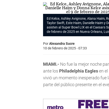
Ed Kelce, Ashley Avignone, Alana Haim, Ro
Taylor Swift
, Este Haim, Danielle Haim y 
asisten al Super Bowl LIX en el Caesars 
de febrero de 2025 en Nueva Orleans, Lui
Por
Alexandra Sucre
10 de febrero de 2025 - 07:33
MIAMI.-
No fue la mejor noche par
ante los
Philadelphia
Eagles
en el
vivió un momento inesperado fue 
parte del público presente en el ev