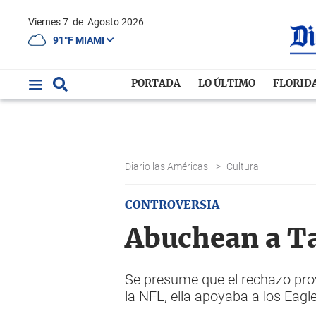
Viernes 7
de
Agosto 2026
91°F MIAMI
PORTADA
LO ÚLTIMO
FLORID
Diario las Américas
>
Cultura
CONTROVERSIA
Abuchean a Ta
Se presume que el rechazo prov
la NFL, ella apoyaba a los Eagl