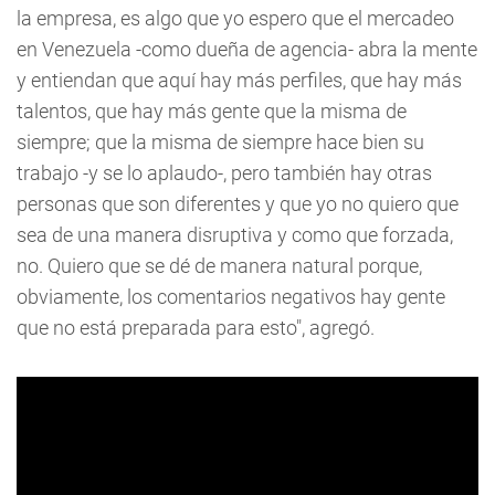
la empresa, es algo que yo espero que el mercadeo
en Venezuela -como dueña de agencia- abra la mente
y entiendan que aquí hay más perfiles, que hay más
talentos, que hay más gente que la misma de
siempre; que la misma de siempre hace bien su
trabajo -y se lo aplaudo-, pero también hay otras
personas que son diferentes y que yo no quiero que
sea de una manera disruptiva y como que forzada,
no. Quiero que se dé de manera natural porque,
obviamente, los comentarios negativos hay gente
que no está preparada para esto", agregó.