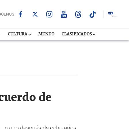
GUENOS
CULTURA
MUNDO
CLASIFICADOS
acuerdo de
ía un giro después de ocho años