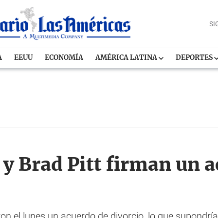
SI
A
EEUU
ECONOMÍA
AMÉRICA LATINA
DEPORTES
 y Brad Pitt firman un 
aron el lunes un acuerdo de divorcio, lo que supondr