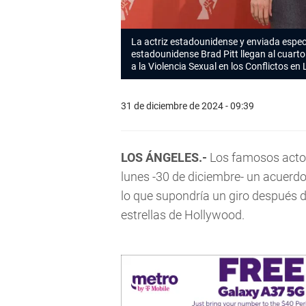
La actriz estadounidense y enviada especi
estadounidense Brad Pitt llegan al cuart
a la Violencia Sexual en los Conflictos en
31 de diciembre de 2024 - 09:39
LOS ÁNGELES.-
Los famosos act
lunes -30 de diciembre- un acuerd
lo que supondría un giro después de
estrellas de Hollywood.