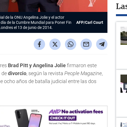
La
al de la ONU Angelina Jolie y el actor
o día de la Cumbre Mundial para Poner Fin
AFP/Carl Court
 Londres el 13 de junio de 2014.
ores
Brad Pitt y Angelina Jolie
firmaron este
o de
divorcio
, según la revista
People Magazine
,
 ocho años de batalla judicial entre las dos