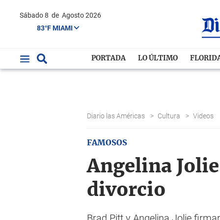
Sábado 8
de
Agosto 2026
83°F MIAMI
PORTADA
LO ÚLTIMO
FLORID
Diario las Américas
>
Cultura
>
Videos
FAMOSOS
Angelina Jolie
divorcio
Brad Pitt y Angelina Jolie firm