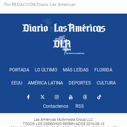
Por REDACCIÓN/Diario Las Américas
PORTADA
LO ÚLTIMO
MÁS LEÍDAS
FLORIDA
EEUU
AMÉRICA LATINA
DEPORTES
CULTURA
Contactenos
RSS
Las Américas Multimedia Group LLC.
TODOS LOS DERECHOS RESERVADOS 2016-06-13