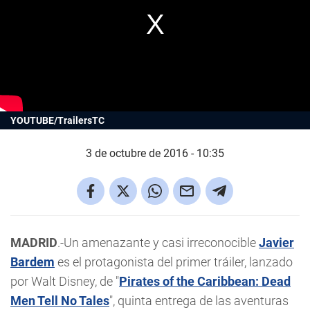
YOUTUBE/TrailersTC
3 de octubre de 2016 - 10:35
MADRID
.-Un amenazante y casi irreconocible
Javier
Bardem
es el protagonista del primer tráiler, lanzado
por Walt Disney, de "
Pirates of the Caribbean: Dead
Men Tell No Tales
", quinta entrega de las aventuras