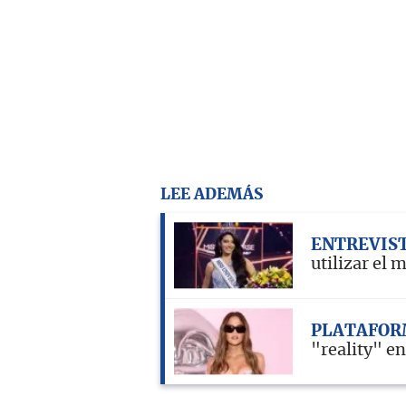
LEE ADEMÁS
ENTREVIS
utilizar el
PLATAFOR
"reality" e