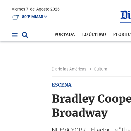
Viernes 7
de
Agosto 2026
80°F MIAMI
PORTADA
LO ÚLTIMO
FLORID
Diario las Américas
>
Cultura
ESCENA
Bradley Coope
Broadway
NUEVA YORK.- El actor de "The