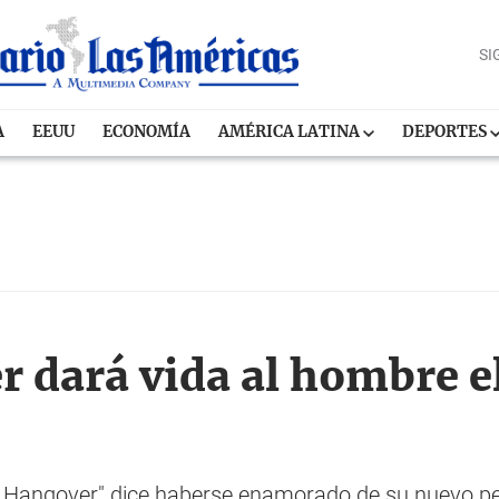
SI
A
EEUU
ECONOMÍA
AMÉRICA LATINA
DEPORTES
r dará vida al hombre e
 Hangover" dice haberse enamorado de su nuevo per