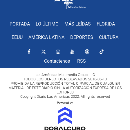
PORTADA
LO ÚLTIMO
MÁS LEÍDAS
FLORIDA
EEUU
AMÉRICA LATINA
DEPORTES
CULTURA
Contactenos
RSS
Las Américas Multimedia Group LLC.
TODOS LOS DERECHOS RESERVADOS 2016-06-13
PROHIBIDA LA REPRODUCCIÓN TOTAL O PARCIAL DE CUALQUIER
MATERIAL DE ESTE DIARIO SIN LA AUTORIZACIÓN EXPRESA DE LOS
EDITORES
Copyright Diario Las Américas 2022. All rights reserved