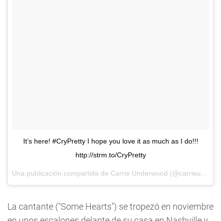
It’s here! #CryPretty I hope you love it as much as I do!!!
http://strm.to/CryPretty
Una publicación compartida de
Carrie Underwood
(@carrieunderwood) el
La cantante ("Some Hearts") se tropezó en noviembre
en unos escalones delante de su casa en Nashville y