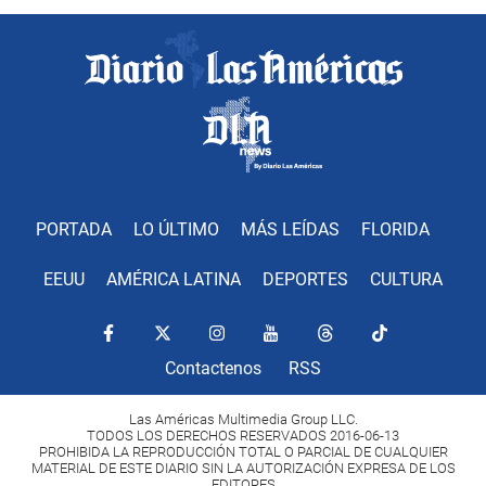
PORTADA
LO ÚLTIMO
MÁS LEÍDAS
FLORIDA
EEUU
AMÉRICA LATINA
DEPORTES
CULTURA
Contactenos
RSS
Las Américas Multimedia Group LLC.
TODOS LOS DERECHOS RESERVADOS 2016-06-13
PROHIBIDA LA REPRODUCCIÓN TOTAL O PARCIAL DE CUALQUIER
MATERIAL DE ESTE DIARIO SIN LA AUTORIZACIÓN EXPRESA DE LOS
EDITORES