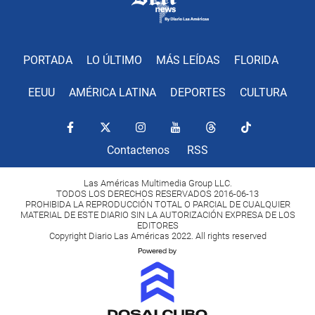
PORTADA
LO ÚLTIMO
MÁS LEÍDAS
FLORIDA
EEUU
AMÉRICA LATINA
DEPORTES
CULTURA
Contactenos
RSS
Las Américas Multimedia Group LLC.
TODOS LOS DERECHOS RESERVADOS 2016-06-13
PROHIBIDA LA REPRODUCCIÓN TOTAL O PARCIAL DE CUALQUIER
MATERIAL DE ESTE DIARIO SIN LA AUTORIZACIÓN EXPRESA DE LOS
EDITORES
Copyright Diario Las Américas 2022. All rights reserved