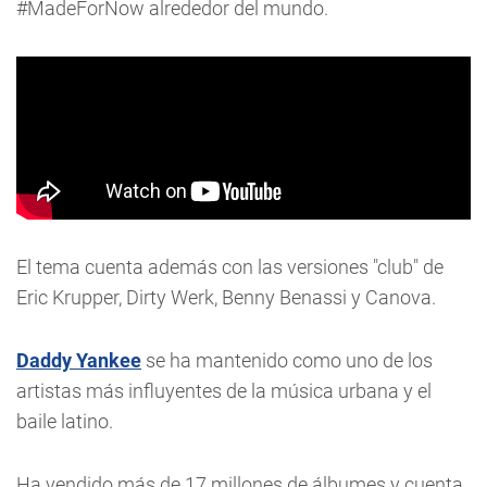
#MadeForNow alrededor del mundo.
El tema cuenta además con las versiones "club" de
Eric Krupper, Dirty Werk, Benny Benassi y Canova.
Daddy Yankee
se ha mantenido como uno de los
artistas más influyentes de la música urbana y el
baile latino.
Ha vendido más de 17 millones de álbumes y cuenta