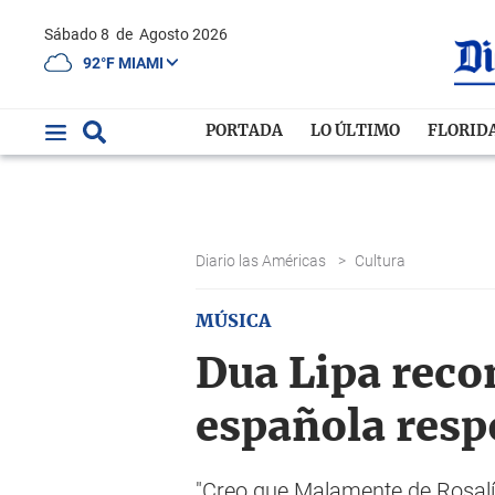
Sábado 8
de
Agosto 2026
92°F MIAMI
PORTADA
LO ÚLTIMO
FLORID
Diario las Américas
>
Cultura
MÚSICA
Dua Lipa reco
española resp
"Creo que Malamente de Rosalía 