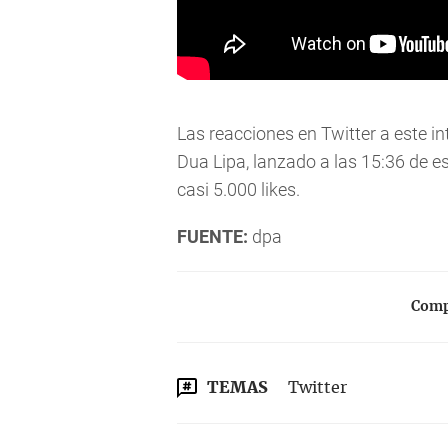
Las reacciones en Twitter a este in
Dua Lipa, lanzado a las 15:36 de es
casi 5.000 likes.
FUENTE:
dpa
Compa
TEMAS
Twitter