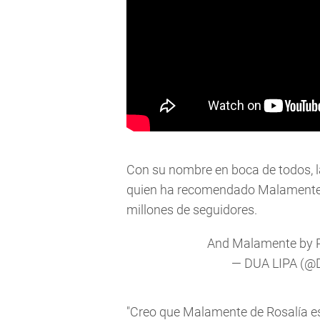
Con su nombre en boca de todos, l
quien ha recomendado Malamente
millones de seguidores.
And Malamente by Ros
— DUA LIPA (@
"Creo que Malamente de Rosalía es 