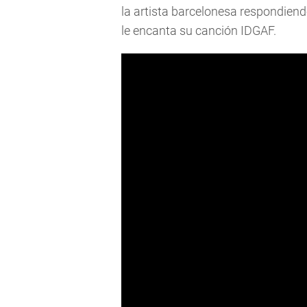
la artista barcelonesa respondiend
le encanta su canción IDGAF.