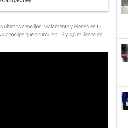
de Campeones
os últimos sencillos, Malamente y Pienso en tu
videoclips que acumulan 15 y 4,5 millones de