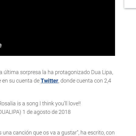
a última sorpresa la ha protagonizado Dua Lipa,
 en su cuenta de
Twitter
, donde cuenta con 2,4
alia is a song I think you’ll love!!
DUALIPA)
1 de agosto de 2018
una canción que os va a gustar", ha escrito, con