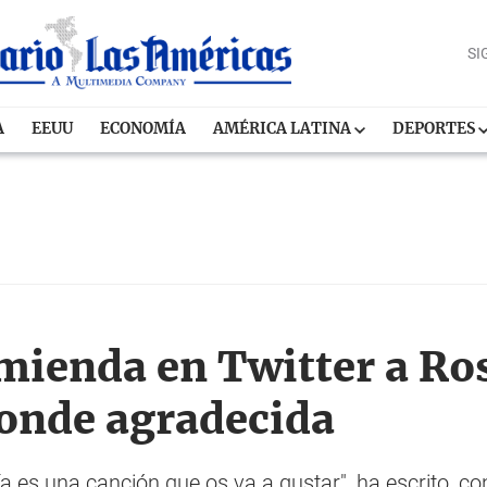
SI
A
EEUU
ECONOMÍA
AMÉRICA LATINA
DEPORTES
mienda en Twitter a Rosa
onde agradecida
es una canción que os va a gustar", ha escrito, con