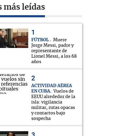
s más leídas
FÚTBOL
Muere
Jorge Messi, padre y
representante de
Lionel Messi, a los 68
años
ACTIVIDAD AÉREA
EN CUBA
Vuelos de
EEUU alrededor de la
isla: vigilancia
militar, rutas opacas
y contactos bajo
sospecha