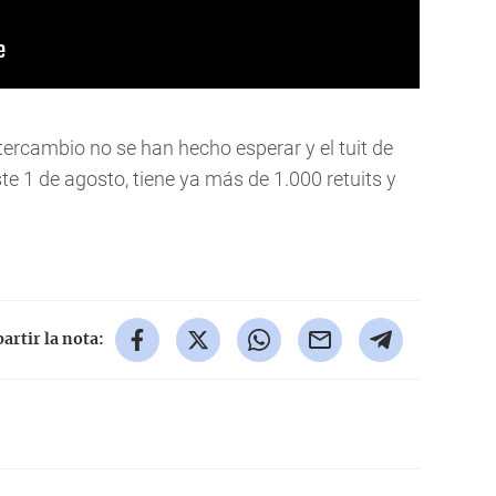
tercambio no se han hecho esperar y el tuit de
te 1 de agosto, tiene ya más de 1.000 retuits y
rtir la nota: