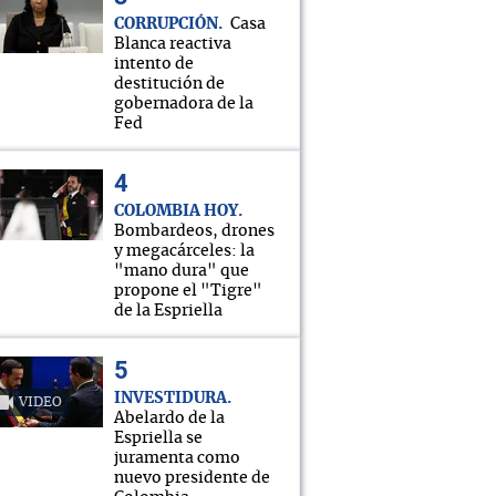
CORRUPCIÓN
Casa
Blanca reactiva
intento de
destitución de
gobernadora de la
Fed
COLOMBIA HOY
Bombardeos, drones
y megacárceles: la
"mano dura" que
propone el "Tigre"
de la Espriella
INVESTIDURA
VIDEO
Abelardo de la
Espriella se
juramenta como
nuevo presidente de