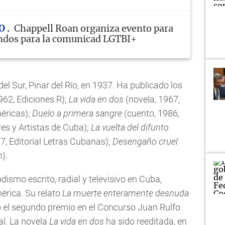
MO
Chappell Roan organiza evento para
ndos para la comunicad LGTBI+
l Sur, Pinar del Río, en 1937. Ha publicado los
962, Ediciones R);
La vida en dos
(novela, 1967,
éricas);
Duelo a primera sangre
(cuento, 1986,
es y Artistas de Cuba);
La vuelta del difunto
87, Editorial Letras Cubanas);
Desengaño cruel
).
dismo escrito, radial y televisivo en Cuba,
érica. Su relato
La muerte enteramente desnuda
ió el segundo premio en el Concurso Juan Rulfo
al. La novela
La vida en dos
ha sido reeditada, en