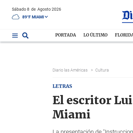
Sábado 8
de
Agosto 2026
89°F MIAMI
PORTADA
LO ÚLTIMO
FLORID
Diario las Américas
>
Cultura
LETRAS
El escritor Lu
Miami
La presentación de "Instruccion