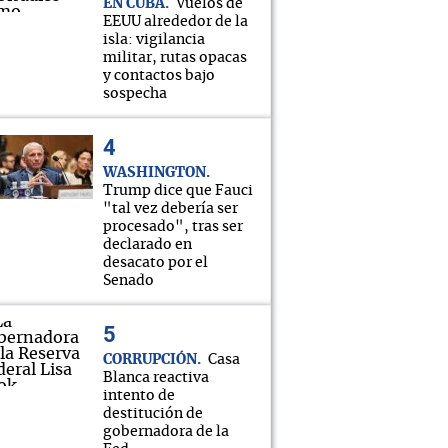
EN CUBA
Vuelos de
EEUU alrededor de la
isla: vigilancia
militar, rutas opacas
y contactos bajo
sospecha
WASHINGTON
Trump dice que Fauci
"tal vez debería ser
procesado", tras ser
declarado en
desacato por el
Senado
CORRUPCIÓN
Casa
Blanca reactiva
intento de
destitución de
gobernadora de la