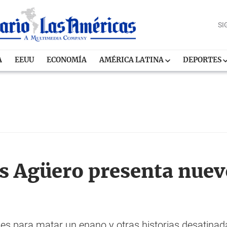
SI
A
EEUU
ECONOMÍA
AMÉRICA LATINA
DEPORTES
is Agüero presenta nuev
es para matar un enano y otras historias desatinada