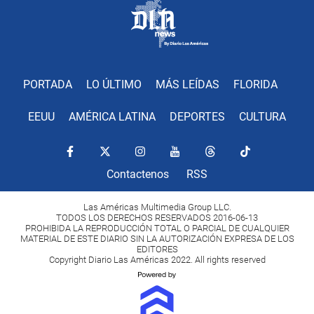
PORTADA
LO ÚLTIMO
MÁS LEÍDAS
FLORIDA
EEUU
AMÉRICA LATINA
DEPORTES
CULTURA
Contactenos
RSS
Las Américas Multimedia Group LLC.
TODOS LOS DERECHOS RESERVADOS 2016-06-13
PROHIBIDA LA REPRODUCCIÓN TOTAL O PARCIAL DE CUALQUIER
MATERIAL DE ESTE DIARIO SIN LA AUTORIZACIÓN EXPRESA DE LOS
EDITORES
Copyright Diario Las Américas 2022. All rights reserved