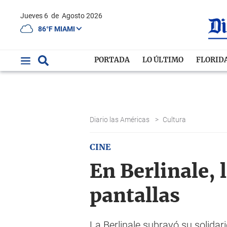
Jueves 6
de
Agosto 2026
86°F MIAMI
PORTADA
LO ÚLTIMO
FLORID
Diario las Américas
>
Cultura
CINE
En Berlinale, 
pantallas
La Berlinale subrayó su solida