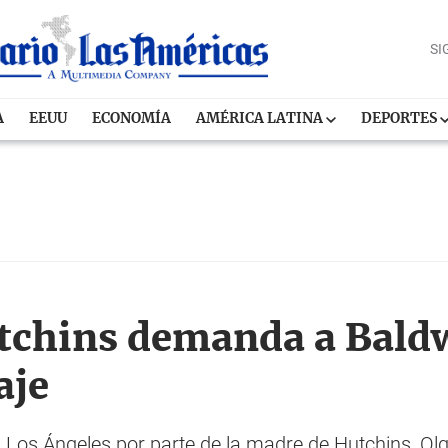
SI
A
EEUU
ECONOMÍA
AMÉRICA LATINA
DEPORTES
tchins demanda a Bald
aje
os Ángeles por parte de la madre de Hutchins, Olga