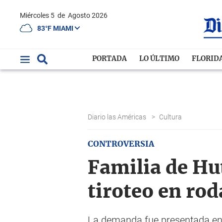
Miércoles 5
de
Agosto 2026
83°F MIAMI
PORTADA
LO ÚLTIMO
FLORID
Diario las Américas
>
Cultura
CONTROVERSIA
Familia de Hu
tiroteo en rod
La demanda fue presentada en L