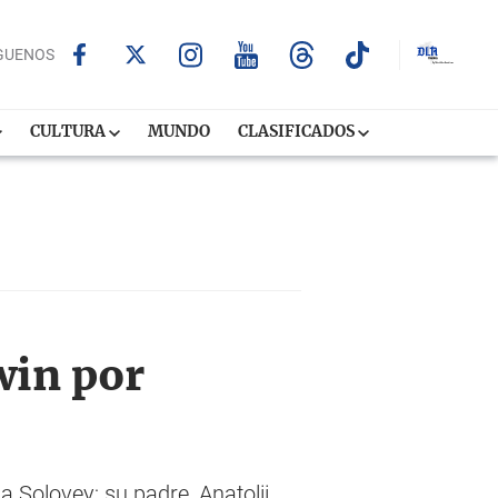
GUENOS
CULTURA
MUNDO
CLASIFICADOS
win por
 Solovey; su padre, Anatolii