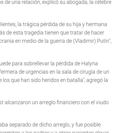
os de una relación, explicó su abogada, la célebre
lientes, la trágica pérdida de su hija y hermana
s de esta tragedia tienen que tratar de hacer
crania en medio de la guerra de (Vladimir) Putin",
uede para sobrellevar la pérdida de Halyna
ermera de urgencias en la sala de cirugía de un
 los que han sido heridos en batalla", agregó la
st
alcanzaron un arreglo financiero con el viudo
aba separado de dicho arreglo, y fue posible
ermiten a los padres y a otros parientes elevar