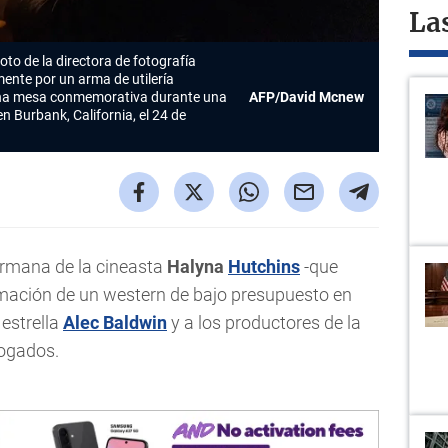
La
to de la directora de fotografía
ente por un arma de utilería
 una mesa conmemorativa durante una
AFP/David Mcnew
en Burbank, California, el 24 de
ermana de la cineasta
Halyna
Hutchins
-que
ilmación de un western de bajo presupuesto en
estrella
Alec Baldwin
y a los productores de la
bogados.