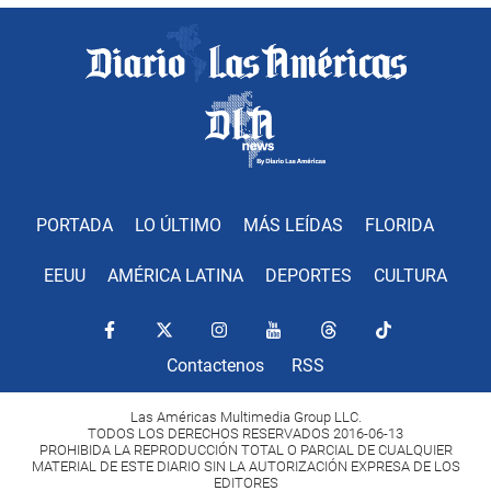
PORTADA
LO ÚLTIMO
MÁS LEÍDAS
FLORIDA
EEUU
AMÉRICA LATINA
DEPORTES
CULTURA
Contactenos
RSS
Las Américas Multimedia Group LLC.
TODOS LOS DERECHOS RESERVADOS 2016-06-13
PROHIBIDA LA REPRODUCCIÓN TOTAL O PARCIAL DE CUALQUIER
MATERIAL DE ESTE DIARIO SIN LA AUTORIZACIÓN EXPRESA DE LOS
EDITORES