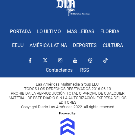
PORTADA
LO ÚLTIMO
MÁS LEÍDAS
FLORIDA
EEUU
AMÉRICA LATINA
DEPORTES
CULTURA
Contactenos
RSS
Las Américas Multimedia Group LLC.
TODOS LOS DERECHOS RESERVADOS 2016-06-13
PROHIBIDA LA REPRODUCCIÓN TOTAL O PARCIAL DE CUALQUIER
MATERIAL DE ESTE DIARIO SIN LA AUTORIZACIÓN EXPRESA DE LOS
EDITORES
Copyright Diario Las Américas 2022. All rights reserved