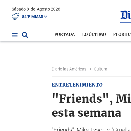
Sábado 8
de
Agosto 2026
84°F MIAMI
PORTADA
LO ÚLTIMO
FLORID
Diario las Américas
>
Cultura
ENTRETENIMIENTO
"Friends", Mi
esta semana
"Friends", Mike Tyson y "Cruella