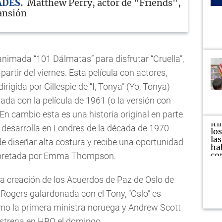
ADES
Matthew Perry, actor de "Friends",
ansión
animada “101 Dálmatas” para disfrutar “Cruella”,
artir del viernes. Esta película con actores,
igida por Gillespie de “I, Tonya” (Yo, Tonya)
nada con la película de 1961 (o la versión con
En cambio esta es una historia original en parte
desarrolla en Londres de la década de 1970
e diseñar alta costura y recibe una oportunidad
erpretada por Emma Thompson.
 la creación de los Acuerdos de Paz de Oslo de
 Rogers galardonada con el Tony, “Oslo” es
mo la primera ministra noruega y Andrew Scott
estrena en HBO el domingo.