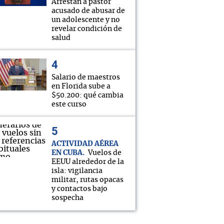
Arrestan a pastor
acusado de abusar de
un adolescente y no
revelar condición de
salud
Salario de maestros
en Florida sube a
$50.200: qué cambia
este curso
ACTIVIDAD AÉREA
EN CUBA
Vuelos de
EEUU alrededor de la
isla: vigilancia
militar, rutas opacas
y contactos bajo
sospecha