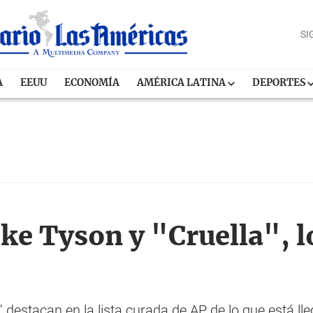
SI
A
EEUU
ECONOMÍA
AMÉRICA LATINA
DEPORTES
ke Tyson y "Cruella", l
" destacan en la lista curada de AP de lo que está ll