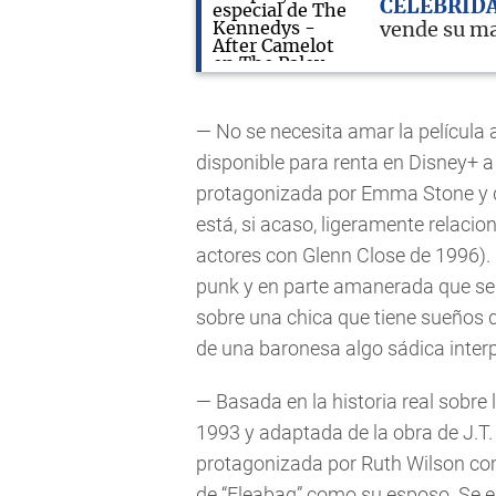
CELEBRID
vende su m
— No se necesita amar la película 
disponible para renta en Disney+ a p
protagonizada por Emma Stone y dir
está, si acaso, ligeramente relacio
actores con Glenn Close de 1996). 
punk y en parte amanerada que se 
sobre una chica que tiene sueños d
de una baronesa algo sádica int
— Basada en la historia real sobre
1993 y adaptada de la obra de J.T.
protagonizada por Ruth Wilson co
de “Fleabag” como su esposo. Se 