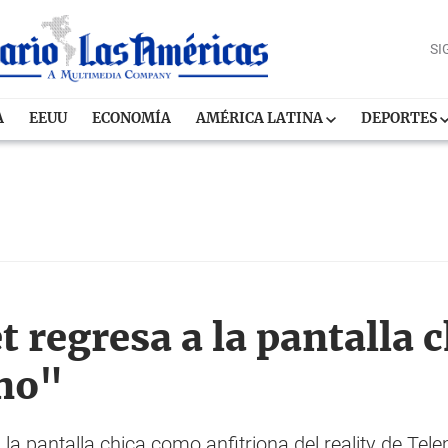
SI
A
EEUU
ECONOMÍA
AMÉRICA LATINA
DEPORTES
t regresa a la pantalla 
no"
 la pantalla chica como anfitriona del reality de T