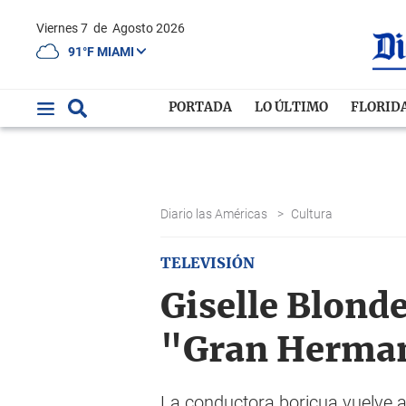
Viernes 7
de
Agosto 2026
91°F MIAMI
PORTADA
LO ÚLTIMO
FLORID
Diario las Américas
>
Cultura
TELEVISIÓN
Giselle Blonde
"Gran Herma
La conductora boricua vuelve a