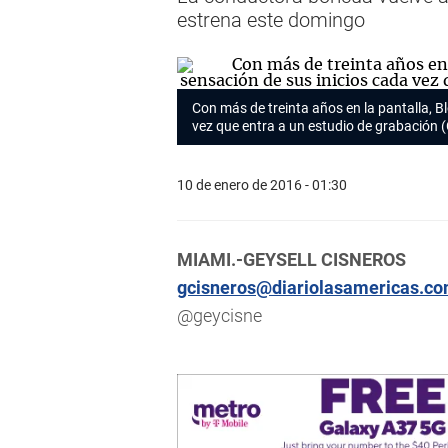
estrena este domingo
Con más de treinta años en la pantalla, 
vez que entra a un estudio de grabación
10 de enero de 2016 - 01:30
MIAMI.-GEYSELL CISNEROS
gcisneros@diariolasamericas.c
@geycisne