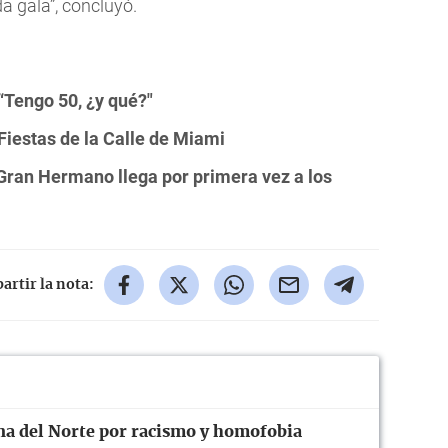
da gala”, concluyó.
 “Tengo 50, ¿y qué?"
 Fiestas de la Calle de Miami
 Gran Hermano llega por primera vez a los
rtir la nota:
ina del Norte por racismo y homofobia