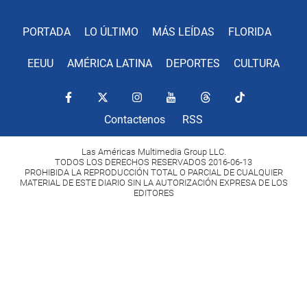
PORTADA
LO ÚLTIMO
MÁS LEÍDAS
FLORIDA
EEUU
AMÉRICA LATINA
DEPORTES
CULTURA
Contactenos
RSS
Las Américas Multimedia Group LLC.
TODOS LOS DERECHOS RESERVADOS 2016-06-13
PROHIBIDA LA REPRODUCCIÓN TOTAL O PARCIAL DE CUALQUIER
MATERIAL DE ESTE DIARIO SIN LA AUTORIZACIÓN EXPRESA DE LOS
EDITORES
Copyright Diario Las Américas 2022. All rights reserved