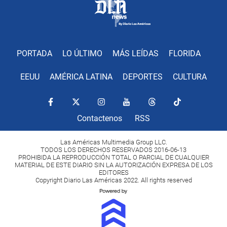
PORTADA
LO ÚLTIMO
MÁS LEÍDAS
FLORIDA
EEUU
AMÉRICA LATINA
DEPORTES
CULTURA
Contactenos
RSS
Las Américas Multimedia Group LLC.
TODOS LOS DERECHOS RESERVADOS 2016-06-13
PROHIBIDA LA REPRODUCCIÓN TOTAL O PARCIAL DE CUALQUIER
MATERIAL DE ESTE DIARIO SIN LA AUTORIZACIÓN EXPRESA DE LOS
EDITORES
Copyright Diario Las Américas 2022. All rights reserved