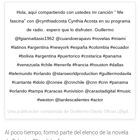
Hola, aquí compartiendo con ustedes mi canción “ Me
fascina” con @cynthiadcosta Cynthia Acosta en su programa
de radio.. espero que lo disfruten. Guillermo
@fgiannattasio1962 @cuandoerapavo #novelas #miami
#latinos #argentina #newyork #españa #colombia #ecuador
#bolivia #argentina #puertorico #costarica #panama
#venezuela #chile #tenerife #francia #houston #dallas
#telemundo #orlando @starsworldproduction #guillermodavila
#cantante #idolo @cnnee @cnnchile @cnn #cnn #panama
#orlando #tampa #caracas #univision @caraotadigital #music
#weston @tardescalientes #actor
Una publicación compartida de
Guillermo Dávila Oficial
(@gdavilaoficial) el
Al poco tiempo, formó parte del elenco de la novela