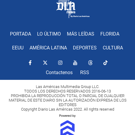
PORTADA
LO ÚLTIMO
MÁS LEÍDAS
FLORIDA
EEUU
AMÉRICA LATINA
DEPORTES
CULTURA
Contactenos
RSS
Las Américas Multimedia Group LLC.
TODOS LOS DERECHOS RESERVADOS 2016-06-13
PROHIBIDA LA REPRODUCCIÓN TOTAL O PARCIAL DE CUALQUIER
MATERIAL DE ESTE DIARIO SIN LA AUTORIZACIÓN EXPRESA DE LOS
EDITORES
Copyright Diario Las Américas 2022. All rights reserved