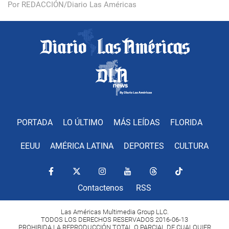
Por REDACCIÓN/Diario Las Américas
PORTADA
LO ÚLTIMO
MÁS LEÍDAS
FLORIDA
EEUU
AMÉRICA LATINA
DEPORTES
CULTURA
Contactenos
RSS
Las Américas Multimedia Group LLC.
TODOS LOS DERECHOS RESERVADOS 2016-06-13
PROHIBIDA LA REPRODUCCIÓN TOTAL O PARCIAL DE CUALQUIER