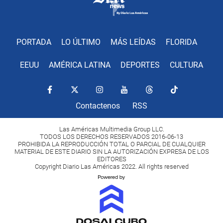
PORTADA
LO ÚLTIMO
MÁS LEÍDAS
FLORIDA
EEUU
AMÉRICA LATINA
DEPORTES
CULTURA
Contactenos
RSS
Las Américas Multimedia Group LLC.
TODOS LOS DERECHOS RESERVADOS 2016-06-13
PROHIBIDA LA REPRODUCCIÓN TOTAL O PARCIAL DE CUALQUIER
MATERIAL DE ESTE DIARIO SIN LA AUTORIZACIÓN EXPRESA DE LOS
EDITORES
Copyright Diario Las Américas 2022. All rights reserved