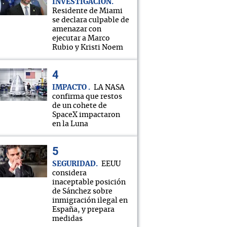
INVESTIGACIÓN
Residente de Miami
se declara culpable de
amenazar con
ejecutar a Marco
Rubio y Kristi Noem
IMPACTO
LA NASA
confirma que restos
de un cohete de
SpaceX impactaron
en la Luna
SEGURIDAD
EEUU
considera
inaceptable posición
de Sánchez sobre
inmigración ilegal en
España, y prepara
medidas