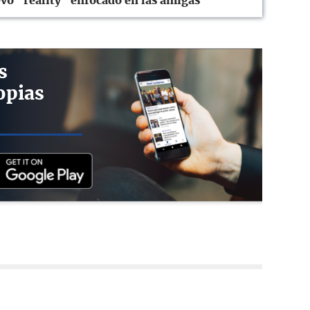
o "reality" enfocado en las amigas
s
opias