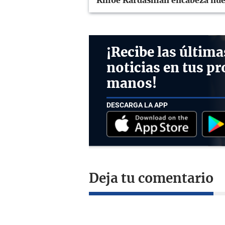
Khloé Kardashian encabeza nuev
¡Recibe las última
noticias en tus pr
manos!
DESCARGA LA APP
Deja tu comentario