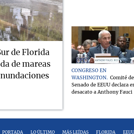
Sur de Florida
ada de mareas
CONGRESO EN
 inundaciones
WASHINGTON
Comité de
Senado de EEUU declara e
desacato a Anthony Fauci
PORTADA
LO ÚLTIMO
MÁS LEÍDAS
FLORIDA
EEU