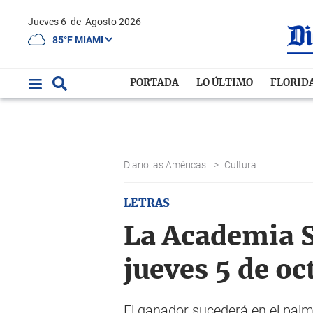
Jueves 6
de
Agosto 2026
85°F MIAMI
PORTADA
LO ÚLTIMO
FLORID
Diario las Américas
>
Cultura
LETRAS
La Academia Su
jueves 5 de oc
El ganador sucederá en el palm