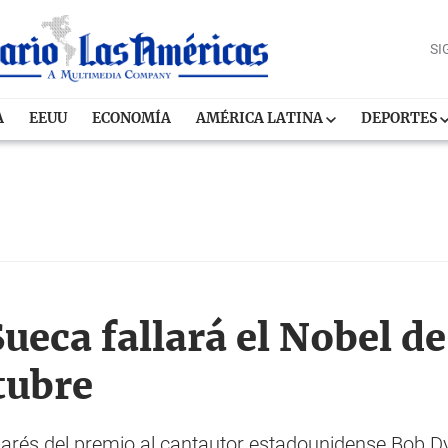
SI
A
EEUU
ECONOMÍA
AMÉRICA LATINA
DEPORTES
eca fallará el Nobel de 
tubre
arés del premio al cantautor estadounidense Bob Dy