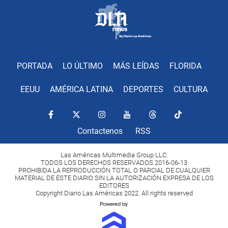
PORTADA
LO ÚLTIMO
MÁS LEÍDAS
FLORIDA
EEUU
AMÉRICA LATINA
DEPORTES
CULTURA
Contactenos
RSS
Las Américas Multimedia Group LLC.
TODOS LOS DERECHOS RESERVADOS 2016-06-13
PROHIBIDA LA REPRODUCCIÓN TOTAL O PARCIAL DE CUALQUIER
MATERIAL DE ESTE DIARIO SIN LA AUTORIZACIÓN EXPRESA DE LOS
EDITORES
Copyright Diario Las Américas 2022. All rights reserved