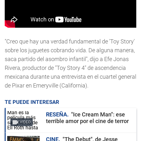
"Creo que hay una verdad fundamental de 'Toy Story'
sobre los juguetes cobrando vida. De alguna manera,
saca partido del asombro infantil", dijo a Efe Jonas
Rivera, productor de "Toy Story 4" de ascendencia
mexicana durante una entrevista en el cuartel general
de Pixar en Emeryville (California).
TE PUEDE INTERESAR
RESEÑA
"Ice Cream Man": ese
terrible amor por el cine de terror
VIDEO
CINE
"The Debut", de Jesse