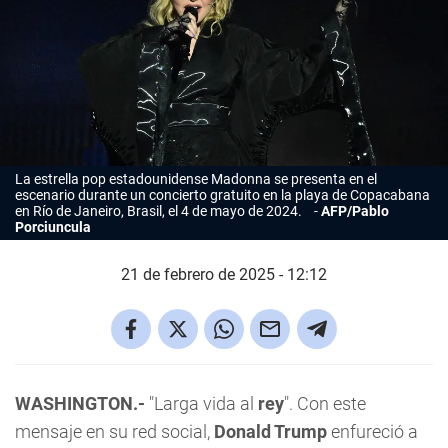
La estrella pop estadounidense
Madonna
se presenta en el
escenario durante un concierto gratuito en la playa de Copacabana
en Río de Janeiro, Brasil, el 4 de mayo de 2024.
AFP/Pablo
Porciuncula
21 de febrero de 2025 - 12:12
WASHINGTON.-
"Larga vida al
rey
". Con este
mensaje en su red social,
Donald Trump
enfureció a