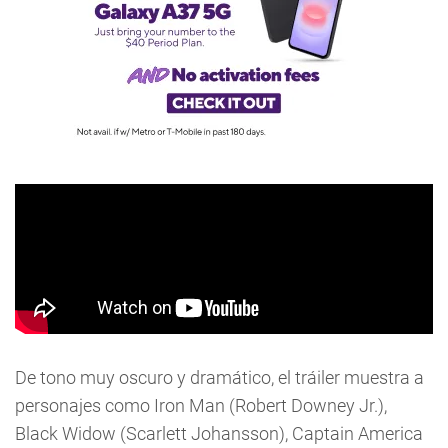
De tono muy oscuro y dramático, el tráiler muestra a
personajes como Iron Man (Robert Downey Jr.),
Black Widow (Scarlett Johansson), Captain America