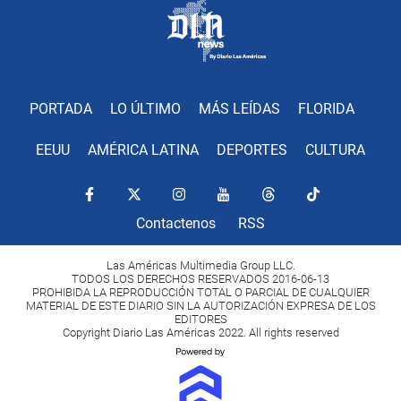
PORTADA
LO ÚLTIMO
MÁS LEÍDAS
FLORIDA
EEUU
AMÉRICA LATINA
DEPORTES
CULTURA
Contactenos
RSS
Las Américas Multimedia Group LLC.
TODOS LOS DERECHOS RESERVADOS 2016-06-13
PROHIBIDA LA REPRODUCCIÓN TOTAL O PARCIAL DE CUALQUIER
MATERIAL DE ESTE DIARIO SIN LA AUTORIZACIÓN EXPRESA DE LOS
EDITORES
Copyright Diario Las Américas 2022. All rights reserved