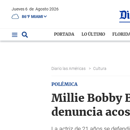
Jueves 6
de
Agosto 2026
86°F MIAMI
PORTADA
LO ÚLTIMO
FLORID
Diario las Américas
>
Cultura
POLÉMICA
Millie Bobby B
denuncia aco
La actriz de 21 años se defend