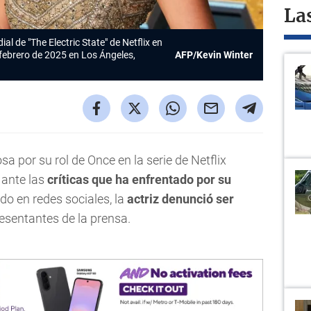
La
al de "The Electric State" de Netflix en
febrero de 2025 en Los Ángeles,
AFP/Kevin Winter
sa por su rol de Once en la serie de Netflix
o ante las
críticas que ha enfrentado por su
ado en redes sociales, la
actriz
denunció ser
esentantes de la prensa.