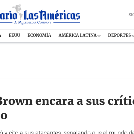
SI
A
EEUU
ECONOMÍA
AMÉRICA LATINA
DEPORTES
rown encara a sus críti
so
ió y citó a sus atacantes, señalando que el mundo d