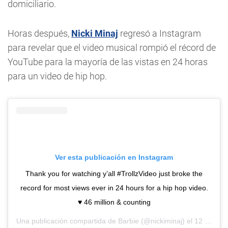
domiciliario.
Horas después,
Nicki Minaj
regresó a Instagram
para revelar que el video musical rompió el récord de
YouTube para la mayoría de las vistas en 24 horas
para un video de hip hop.
Ver esta publicación en Instagram
Thank you for watching y’all #TrollzVideo just broke the
record for most views ever in 24 hours for a hip hop video.
♥️ 46 million & counting
Una publicación compartida de
Barbie
(@nickiminaj) el
12 Jun, 2020 a las 6:56 PDT