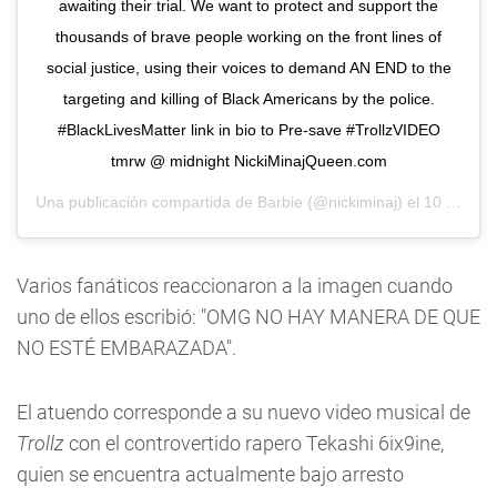
awaiting their trial. We want to protect and support the
thousands of brave people working on the front lines of
social justice, using their voices to demand AN END to the
targeting and killing of Black Americans by the police.
#BlackLivesMatter link in bio to Pre-save #TrollzVIDEO
tmrw @ midnight NickiMinajQueen.com
Una publicación compartida de
Barbie
(@nickiminaj) el
10 Jun, 2020 a las 7:03 PDT
Varios fanáticos reaccionaron a la imagen cuando
uno de ellos escribió: "OMG NO HAY MANERA DE QUE
NO ESTÉ EMBARAZADA".
El atuendo corresponde a su nuevo video musical de
Trollz
con el controvertido rapero Tekashi 6ix9ine,
quien se encuentra actualmente bajo arresto