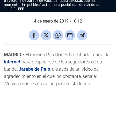
trayectoria de Jarabe de Palo, "cantidad de cosas buenas,
momentos irrepetibles", así como la posibilidad de vivir de su
"sueño".
EFE
4 de enero de 2019 - 10:12
MADRID.-
El músico Pau Donés ha echado mano de
internet
para despedirse de los seguidores de su
banda,
Jarabe de Palo
, a través de un vIdeo de
agradecimiento en el que, no obstante, señala:
"Volveremos: es un adiós, pero hasta luego".