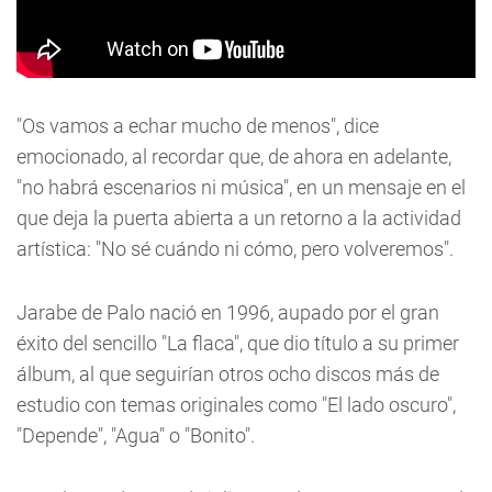
"Os vamos a echar mucho de menos", dice
emocionado, al recordar que, de ahora en adelante,
"no habrá escenarios ni música", en un mensaje en el
que deja la puerta abierta a un retorno a la actividad
artística: "No sé cuándo ni cómo, pero volveremos".
Jarabe de Palo nació en 1996, aupado por el gran
éxito del sencillo "La flaca", que dio título a su primer
álbum, al que seguirían otros ocho discos más de
estudio con temas originales como "El lado oscuro",
"Depende", "Agua" o "Bonito".