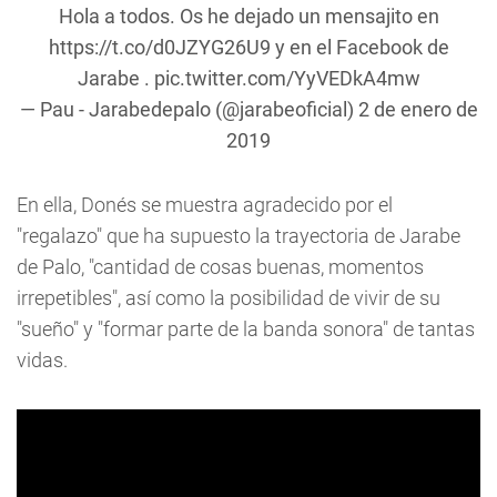
Hola a todos. Os he dejado un mensajito en
https://t.co/d0JZYG26U9
y en el Facebook de
Jarabe .
pic.twitter.com/YyVEDkA4mw
— Pau - Jarabedepalo (@jarabeoficial)
2 de enero de
2019
En ella, Donés se muestra agradecido por el
"regalazo" que ha supuesto la trayectoria de Jarabe
de Palo, "cantidad de cosas buenas, momentos
irrepetibles", así como la posibilidad de vivir de su
"sueño" y "formar parte de la banda sonora" de tantas
vidas.