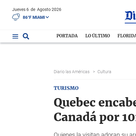
Jueves 6
de
Agosto 2026
86°F MIAMI
PORTADA
LO ÚLTIMO
FLORID
Diario las Américas
>
Cultura
TURISMO
Quebec encabez
Canadá por 10
Quienes la visitan adoran su a