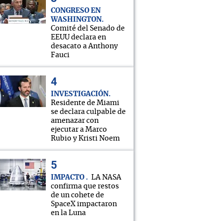
CONGRESO EN
WASHINGTON
Comité del Senado de
EEUU declara en
desacato a Anthony
Fauci
INVESTIGACIÓN
Residente de Miami
se declara culpable de
amenazar con
ejecutar a Marco
Rubio y Kristi Noem
IMPACTO
LA NASA
confirma que restos
de un cohete de
SpaceX impactaron
en la Luna