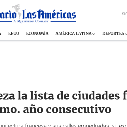
SI
A
EEUU
ECONOMÍA
AMÉRICA LATINA
DEPORTES
a la lista de ciudades 
mo. año consecutivo
rquitectura francesa y sus calles empedradas, su ex