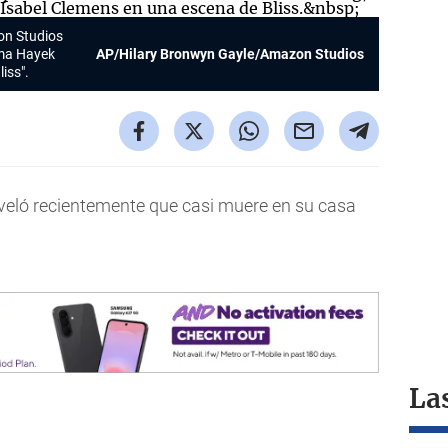
on Studios
lma Hayek
AP/Hilary Bronwyn Gayle/Amazon Studios
iss".
veló recientemente que casi muere en su casa
La