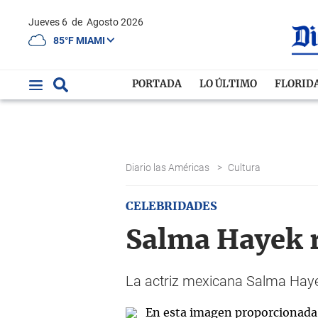
Jueves 6
de
Agosto 2026
85°F MIAMI
PORTADA
LO ÚLTIMO
FLORID
Diario las Américas
>
Cultura
CELEBRIDADES
Salma Hayek r
La actriz mexicana Salma Hayek