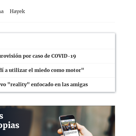
ma
Hayek
urovisión por caso de COVID-19
í a utilizar el miedo como motor"
o "reality" enfocado en las amigas
s
opias