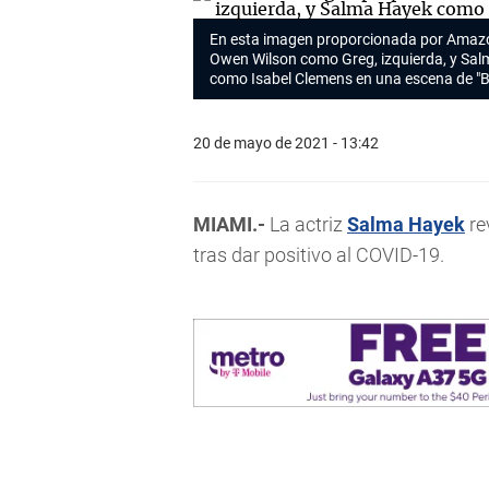
En esta imagen proporcionada por Amaz
Owen Wilson como Greg, izquierda, y Sa
como Isabel Clemens en una escena de "Bl
20 de mayo de 2021 - 13:42
MIAMI.-
La actriz
Salma Hayek
re
tras dar positivo al COVID-19.