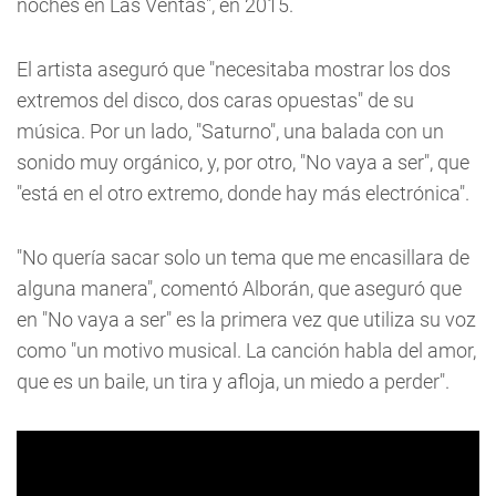
noches en Las Ventas", en 2015.
El artista aseguró que "necesitaba mostrar los dos
extremos del disco, dos caras opuestas" de su
música. Por un lado, "Saturno", una balada con un
sonido muy orgánico, y, por otro, "No vaya a ser", que
"está en el otro extremo, donde hay más electrónica".
"No quería sacar solo un tema que me encasillara de
alguna manera", comentó Alborán, que aseguró que
en "No vaya a ser" es la primera vez que utiliza su voz
como "un motivo musical. La canción habla del amor,
que es un baile, un tira y afloja, un miedo a perder".