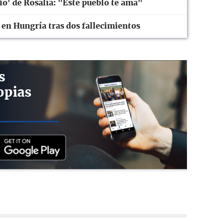
rio' de Rosalía: "Este pueblo te ama"
 en Hungría tras dos fallecimientos
s
opias