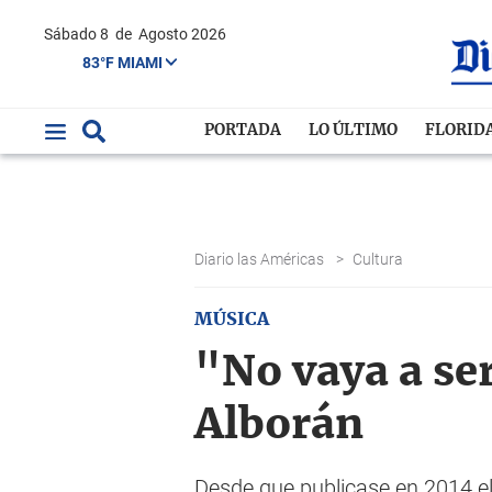
Sábado 8
de
Agosto 2026
83°F MIAMI
PORTADA
LO ÚLTIMO
FLORID
Diario las Américas
>
Cultura
MÚSICA
"No vaya a se
Alborán
Desde que publicase en 2014 el 