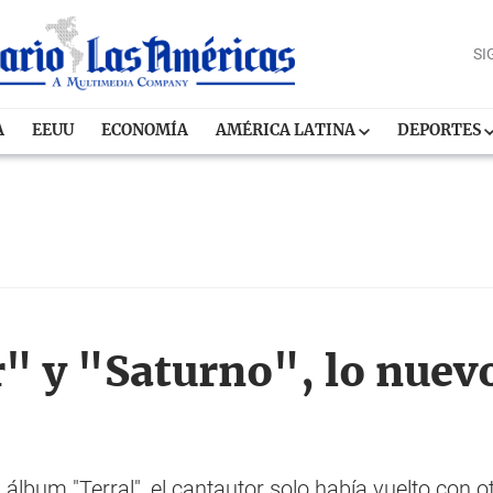
SI
A
EEUU
ECONOMÍA
AMÉRICA LATINA
DEPORTES
r" y "Saturno", lo nuev
álbum "Terral", el cantautor solo había vuelto con o