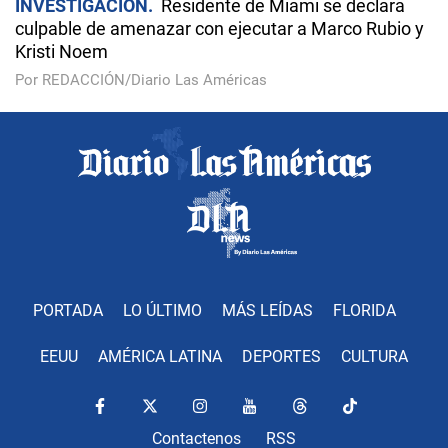
INVESTIGACIÓN
Residente de Miami se declara
culpable de amenazar con ejecutar a Marco Rubio y
Kristi Noem
Por REDACCIÓN/Diario Las Américas
PORTADA
LO ÚLTIMO
MÁS LEÍDAS
FLORIDA
EEUU
AMÉRICA LATINA
DEPORTES
CULTURA
Contactenos
RSS