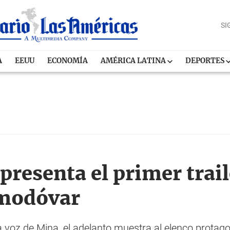
SI
A
EEUU
ECONOMÍA
AMÉRICA LATINA
DEPORTES
presenta el primer trail
lmodóvar
la voz de Mina, el adelanto muestra al elenco protag