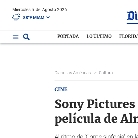
Miércoles 5
de
Agosto 2026
88°F MIAMI
PORTADA
LO ÚLTIMO
FLORID
Diario las Américas
>
Cultura
CINE
Sony Pictures 
película de A
Al ritmo de 'Come sinfonia' en 