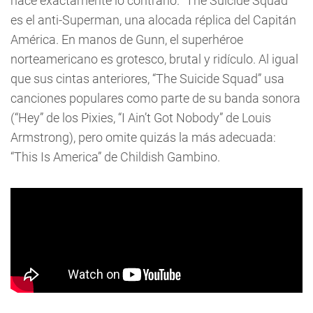
hace exactamente lo contrario. “The Suicide Squad”
es el anti-Superman, una alocada réplica del Capitán
América. En manos de Gunn, el superhéroe
norteamericano es grotesco, brutal y ridículo. Al igual
que sus cintas anteriores, “The Suicide Squad” usa
canciones populares como parte de su banda sonora
(“Hey” de los Pixies, “I Ain’t Got Nobody” de Louis
Armstrong), pero omite quizás la más adecuada:
“This Is America” de Childish Gambino.