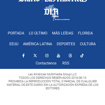
PORTADA
LO ÚLTIMO
MÁS LEÍDAS
FLORIDA
EEUU
AMÉRICA LATINA
DEPORTES
CULTURA
Contactenos
RSS
Las Américas Multimedia Group LLC.
TODOS LOS DERECHOS RESERVADOS 2016-06-13
PROHIBIDA LA REPRODUCCIÓN TOTAL O PARCIAL DE CUALQUIER
MATERIAL DE ESTE DIARIO SIN LA AUTORIZACIÓN EXPRESA DE LOS
EDITORES
Copyright Diario Las Américas 2022. All rights reserved