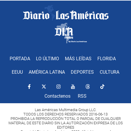
PORTADA
LO ÚLTIMO
MÁS LEÍDAS
FLORIDA
EEUU
AMÉRICA LATINA
DEPORTES
CULTURA
Contactenos
RSS
Las Américas Multimedia Group LLC.
TODOS LOS DERECHOS RESERVADOS 2016-06-13
PROHIBIDA LA REPRODUCCIÓN TOTAL O PARCIAL DE CUALQUIER
MATERIAL DE ESTE DIARIO SIN LA AUTORIZACIÓN EXPRESA DE LOS
EDITORES