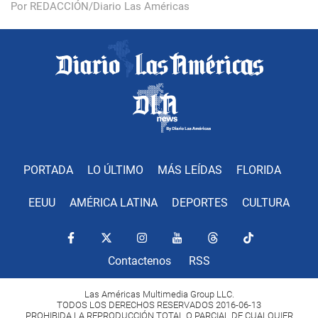
Por REDACCIÓN/Diario Las Américas
PORTADA
LO ÚLTIMO
MÁS LEÍDAS
FLORIDA
EEUU
AMÉRICA LATINA
DEPORTES
CULTURA
Contactenos
RSS
Las Américas Multimedia Group LLC.
TODOS LOS DERECHOS RESERVADOS 2016-06-13
PROHIBIDA LA REPRODUCCIÓN TOTAL O PARCIAL DE CUALQUIER